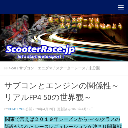
Skip to content
FP4-50
/
サブコン エニグマ
/
スクーターレース
/
未分類
サブコンとエンジンの関係性～
リアルFP4-50の世界観～
BY
PHM13798
· 公開
2020年4月19日
· 更新済み
2020年4月19日
関東で言えば２０１９年シーズンからFP4-50クラスの
新設がされた レースレギュレーションが決まり開幕戦