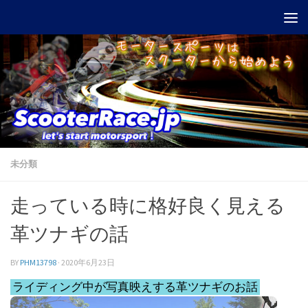
Skip to content
未分類
走っている時に格好良く見える
革ツナギの話
BY
PHM13798
·
2020年6月23日
ライディング中が写真映えする革ツナギのお話