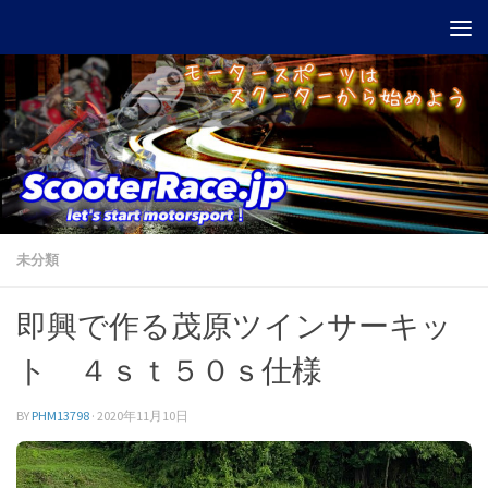
Skip to content
未分類
即興で作る茂原ツインサーキッ
ト ４ｓｔ５０ｓ仕様
BY
PHM13798
·
2020年11月10日