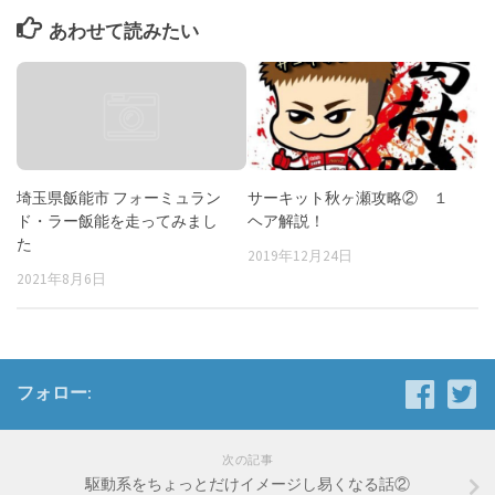
あわせて読みたい
サーキット秋ヶ瀬攻略② １
埼玉県飯能市 フォーミュラン
ヘア解説！
ド・ラー飯能を走ってみまし
た
2019年12月24日
2021年8月6日
フォロー:
次の記事
駆動系をちょっとだけイメージし易くなる話②